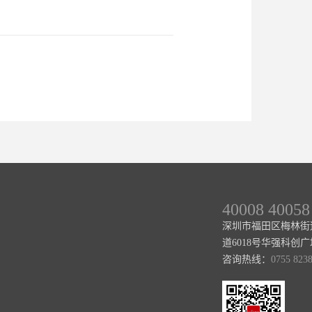
40008 40058
深圳市福田区梅林街
道6018号华强科创广场1
咨询热线：
0755 823