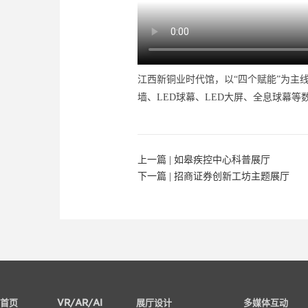
江西新铜业时代馆，以“四个赋能”为主
墙、LED球幕、LED大屏、全息球幕
上一篇 |
如皋疾控中心科普展厅
下一篇 |
招商证券创新工坊主题展厅
首页
VR/AR/AI
展厅设计
多媒体互动