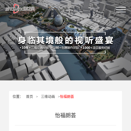
位置：
首页
>
三维动画
>
怡福朗荟
怡福朗荟