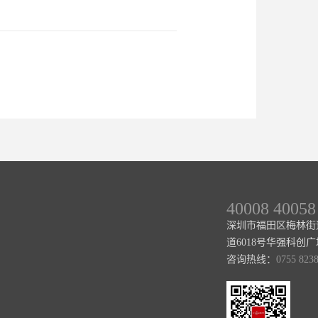
40008 40058
深圳市福田区梅林街
道6018号华强科创广场1
咨询热线：
0755 823